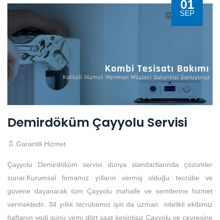
01
SEP
Demirdöküm Çayyolu Servisi
Garantili Hizmet
Çayyolu Demirdöküm servisi dünya standartlarında çözümler
sunar.Kurumsal firmamız yılların vermiş olduğu tecrübe ve
güvene dayanarak tüm Çayyolu mahalle ve semtlerine hizmet
vermektedir. 34 yıllık tecrübemiz işin da uzman nitelikli ekibimiz
haftanın yedi günü yirmi dört saat kesintisiz Çayyolu ve çevresine