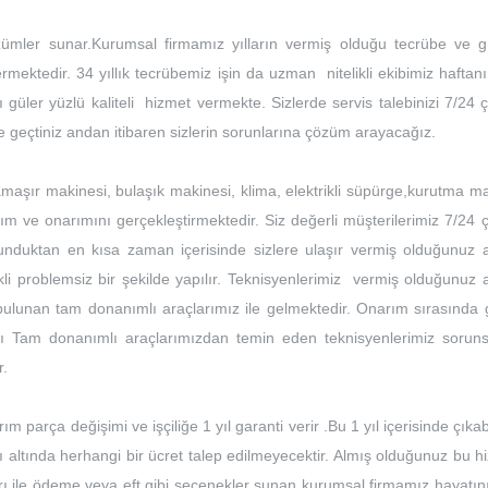
özümler sunar.Kurumsal firmamız yılların vermiş olduğu tecrübe ve 
mektedir. 34 yıllık tecrübemiz işin da uzman nitelikli ekibimiz haftan
lı güler yüzlü kaliteli hizmet vermekte. Sizlerde servis talebinizi 7/24 
işime geçtiniz andan itibaren sizlerin sorunlarına çözüm arayacağız.
amaşır makinesi, bulaşık makinesi, klima, elektrikli süpürge,kurutma m
kım ve onarımını gerçekleştirmektedir. Siz değerli müşterilerimiz 7/24 
ulunduktan en kısa zaman içerisinde sizlere ulaşır vermiş olduğunuz 
ikli problemsiz bir şekilde yapılır. Teknisyenlerimiz vermiş olduğunuz
ulunan tam donanımlı araçlarımız ile gelmektedir. Onarım sırasında g
ı Tam donanımlı araçlarımızdan temin eden teknisyenlerimiz soruns
r.
m parça değişimi ve işçiliğe 1 yıl garanti verir .Bu 1 yıl içerisinde çıka
dı altında herhangi bir ücret talep edilmeyecektir. Almış olduğunuz bu 
rı ile ödeme veya eft gibi seçenekler sunan kurumsal firmamız hayatın