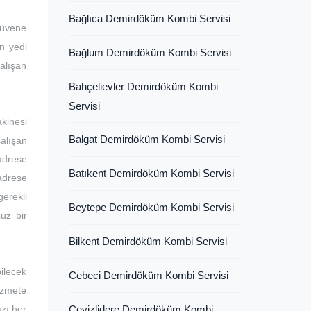
Bağlıca Demirdöküm Kombi Servisi
güvene
ın yedi
Bağlum Demirdöküm Kombi Servisi
çalışan
Bahçelievler Demirdöküm Kombi
Servisi
akinesi
Balgat Demirdöküm Kombi Servisi
çalışan
adrese
Batıkent Demirdöküm Kombi Servisi
 adrese
erekli
Beytepe Demirdöküm Kombi Servisi
uz bir
Bilkent Demirdöküm Kombi Servisi
bilecek
Cebeci Demirdöküm Kombi Servisi
hizmete
ızı her
Cevizlidere Demirdöküm Kombi