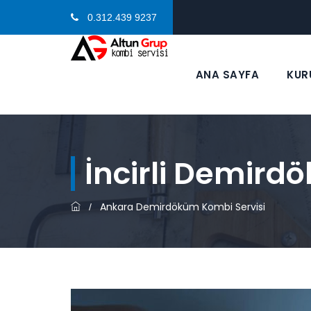
0.312.439 9237
ANA SAYFA
KUR
İncirli Demird
Ankara Demirdöküm Kombi Servisi
/