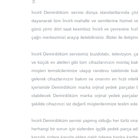
İncirli Demirdöküm servisi dünya standartlarında ç
dayanarak tüm İncirli mahalle ve semtlerine hizmet ver
günü yirmi dört saat kesintisiz İncirli ve çevresine hız
çağrı merkezimizi arayıp iletebilirsiniz. Bizler ile ilet
İncirli Demirdöküm servisimiz buzdolabı, televizyon, ç
ve küçük ev aletleri gibi tüm cihazlarınızın montaj ba
müşteri temsilcilerimize ulaşıp randevu talebinde b
gelerek cihazlarınızın bakım ve onarımı en hızlı nitel
içerisinde Demirdöküm marka orjinal yedek parçalar b
olabilecek Demirdöküm marka orjinal yedek parçalar
şekilde cihazınızı siz değerli müşterilerimize teslim ede
İncirli Demirdöküm servisi yapmış olduğu her türlü onarı
herhangi bir sorun için sizlerden işçilik yedek parça a
karşılık sizlere kapıda elden nakit ödeme banka kartla