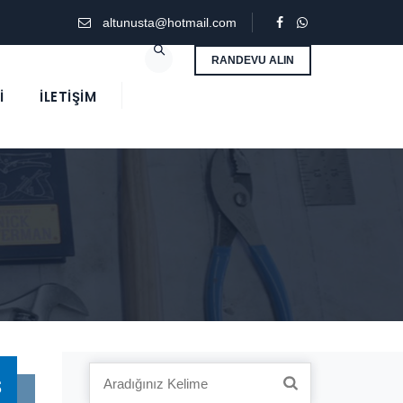
altunusta@hotmail.com
RANDEVU ALIN
İ
İLETIŞIM
1
Search
P
for: